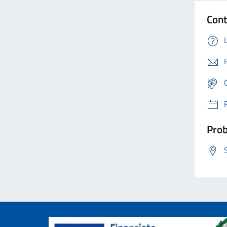
Cont
Prob