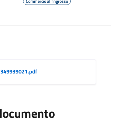
Commercio all'ingrosso
1349939021.pdf
l documento