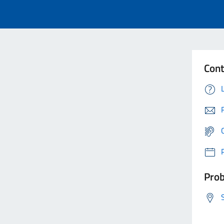
Cont
Prob