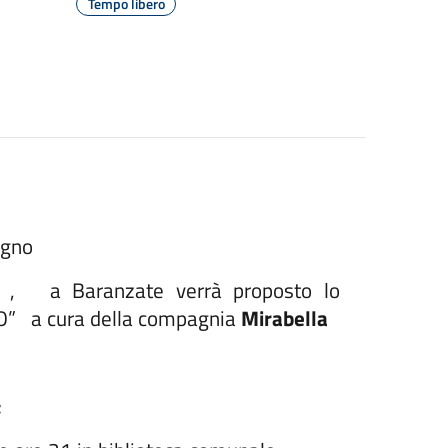
Tempo libero
ugno
” ,
a Baranzate verrà proposto lo
O” a cura della compagnia
Mirabella
;