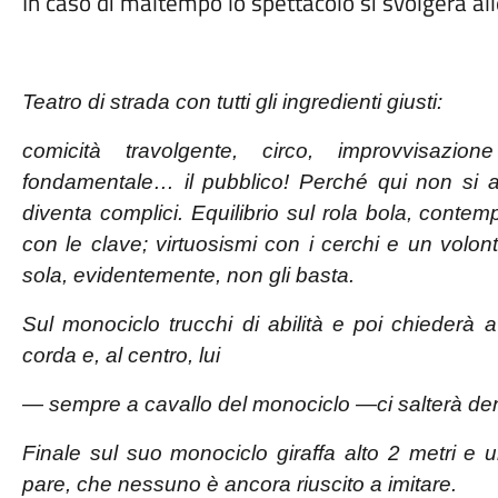
In caso di maltempo lo spettacolo si svolgerà al
Teatro di strada con tutti gli ingredienti giusti:
comicità travolgente, circo, improvvisazione
fondamentale… il
pubblico! Perché qui non si as
diventa complici. Equilibrio
sul rola bola, conte
con le clave; virtuosismi con i cerchi e un volont
sola, evidentemente, non gli basta.
Sul monociclo trucchi di abilità e poi chiederà a
corda e, al centro, lui
— sempre a cavallo del monociclo —ci salterà den
Finale sul suo monociclo giraffa alto 2 metri e
u
pare, che nessuno è ancora riuscito
a imitare.