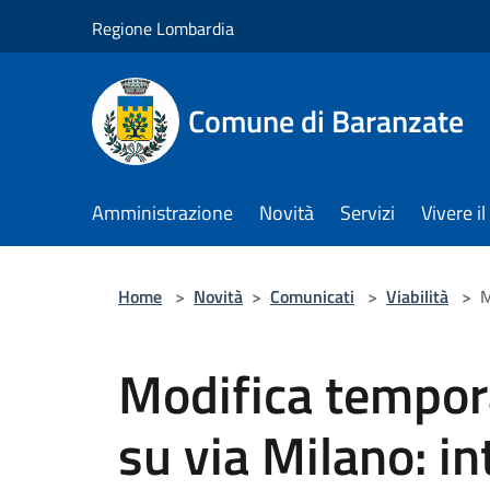
Salta al contenuto principale
Regione Lombardia
Comune di Baranzate
Amministrazione
Novità
Servizi
Vivere 
Home
>
Novità
>
Comunicati
>
Viabilità
>
M
Modifica tempora
su via Milano: in