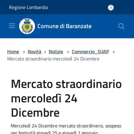
Salta al contenuto principale
Regione Lombardia
Comune di Baranzate
Home
>
Novità
>
Notizie
>
Commercio_SUAP
>
Mercato straordinario mercoledì 24 Dicembre
Mercato straordinario
mercoledì 24
Dicembre
Mercoledì 24 Dicembre mercato straordinario, sospeso
per festività giovedì 25 e giovedì 1 gennaio.