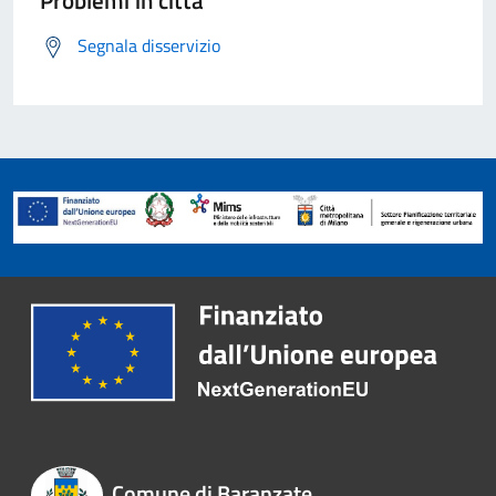
Problemi in città
Segnala disservizio
Comune di Baranzate