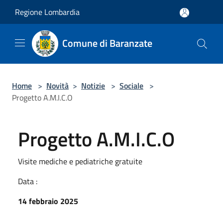
Salta al contenuto principale
Regione Lombardia
Comune di Baranzate
Home
>
Novità
>
Notizie
>
Sociale
>
Progetto A.M.I.C.O
Progetto A.M.I.C.O
Visite mediche e pediatriche gratuite
Data :
14 febbraio 2025