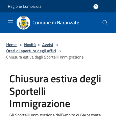
Salta al contenuto principale
Regione Lombardia
Comune di Baranzate
Home
>
Novità
>
Avvisi
>
Orari di apertura degli uffici
>
Chiusura estiva degli Sportelli Immigrazione
Chiusura estiva degli
Sportelli
Immigrazione
Gli Sportelli Immigrazione dell’Ambito di Garbagnate