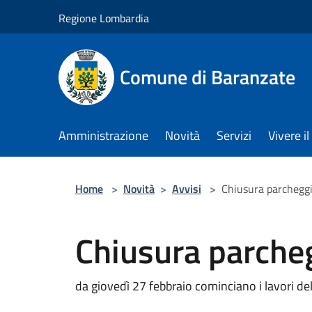
Salta al contenuto principale
Regione Lombardia
Comune di Baranzate
Amministrazione
Novità
Servizi
Vivere 
Home
>
Novità
>
Avvisi
>
Chiusura parcheggi
Chiusura parcheg
da giovedì 27 febbraio cominciano i lavori de