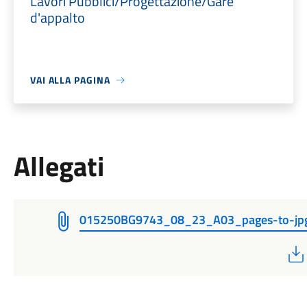
Lavori Pubblici/Progettazione/Gare
d'appalto
VAI ALLA PAGINA
Allegati
015250BG9743_08_23_A03_pages-to-jp