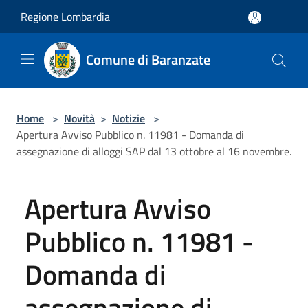
Salta al contenuto principale
Regione Lombardia
Comune di Baranzate
Home
>
Novità
>
Notizie
>
Apertura Avviso Pubblico n. 11981 - Domanda di
assegnazione di alloggi SAP dal 13 ottobre al 16 novembre.
Apertura Avviso
Pubblico n. 11981 -
Domanda di
assegnazione di