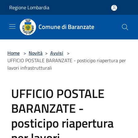
Salta al contenuto principale
Regione Lombardia
Comune di Baranzate
Home
>
Novità
>
Avvisi
>
UFFICIO POSTALE BARANZATE - posticipo riapertura per
lavori infrastrutturali
UFFICIO POSTALE
BARANZATE -
posticipo riapertura
per lavori