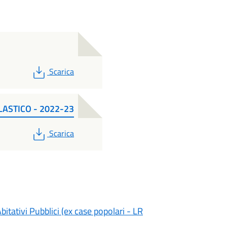
PDF
Scarica
STICO - 2022-23
PDF
Scarica
itativi Pubblici (ex case popolari - LR