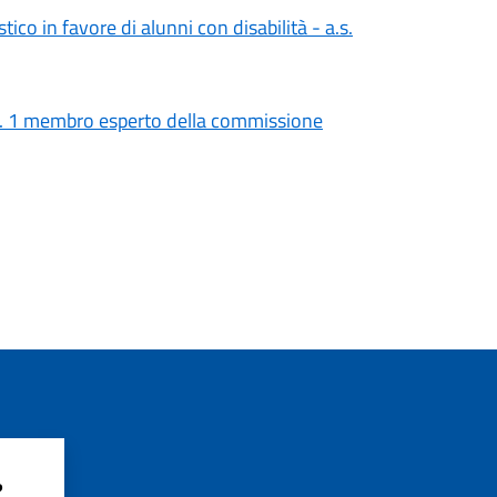
tico in favore di alunni con disabilità - a.s.
n. 1 membro esperto della commissione
?