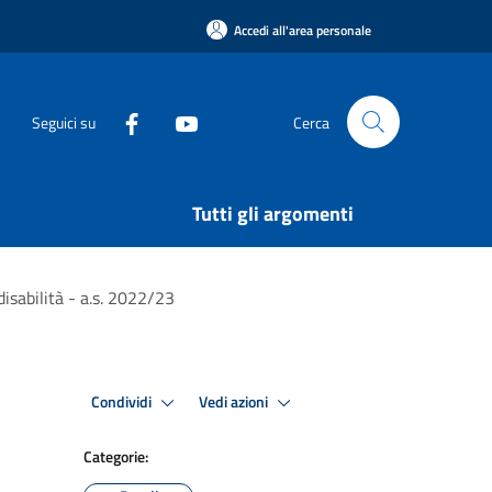
Accedi all'area personale
Seguici su
Cerca
Tutti gli argomenti
disabilità - a.s. 2022/23
Condividi
Vedi azioni
Categorie: