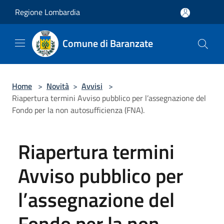
Salta al contenuto principale
Regione Lombardia
Comune di Baranzate
Home
>
Novità
>
Avvisi
>
Riapertura termini Avviso pubblico per l’assegnazione del
Fondo per la non autosufficienza (FNA).
Riapertura termini
Avviso pubblico per
l’assegnazione del
Fondo per la non