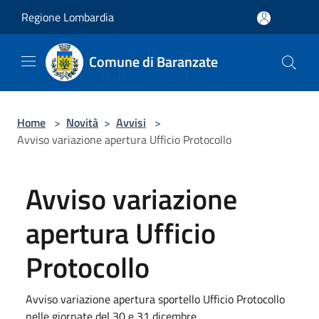
Salta al contenuto principale
Regione Lombardia
Comune di Baranzate
Home
>
Novità
>
Avvisi
>
Avviso variazione apertura Ufficio Protocollo
Avviso variazione
apertura Ufficio
Protocollo
Avviso variazione apertura sportello Ufficio Protocollo
nelle giornate del 30 e 31 dicembre