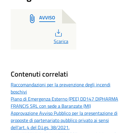
AVVISO
PDF
Scarica
Contenuti correlati
Raccomandazioni per la prevenzione degli incendi
boschivi
Piano di Emergenza Esterno (PEE) DD147 DIPHARMA
FRANCIS SRL con sede a Baranzate (MI)
Approvazione Avviso Pubblico per la presentazione di
proposte di partenariato pubblico privato ai sensi
dell'art. 4 del D.Lgs. 38/2021.