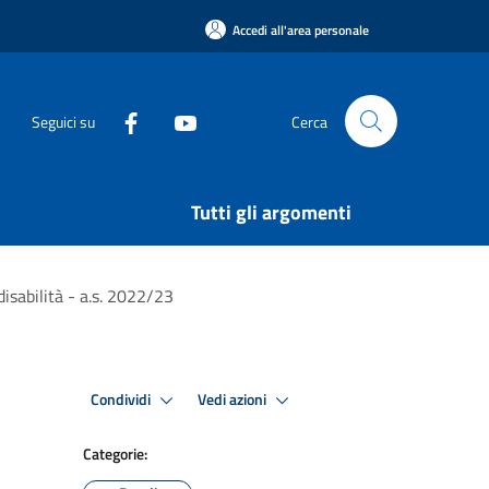
Accedi all'area personale
Seguici su
Cerca
Tutti gli argomenti
disabilità - a.s. 2022/23
Condividi
Vedi azioni
Categorie: