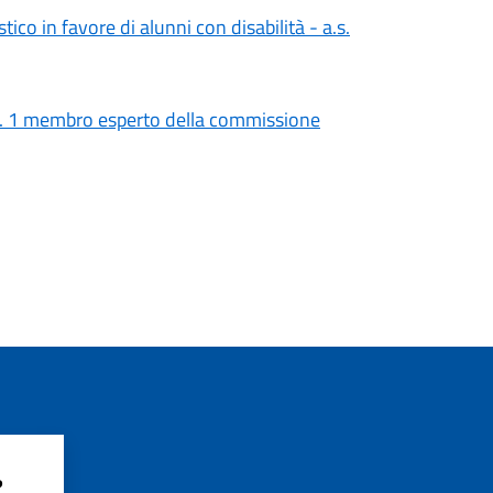
tico in favore di alunni con disabilità - a.s.
n. 1 membro esperto della commissione
?