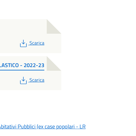
PDF
Scarica
STICO - 2022-23
PDF
Scarica
itativi Pubblici (ex case popolari - LR