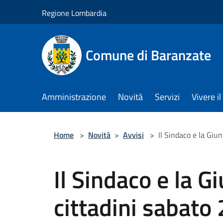
Salta al contenuto principale
Regione Lombardia
Comune di Baranzate
Amministrazione
Novità
Servizi
Vivere 
Home
>
Novità
>
Avvisi
>
Il Sindaco e la Giu
Il Sindaco e la G
cittadini sabato