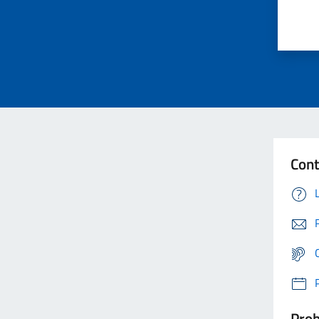
Cont
Prob