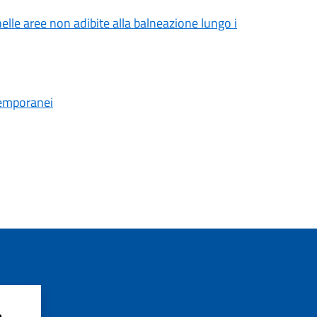
le aree non adibite alla balneazione lungo i
Temporanei