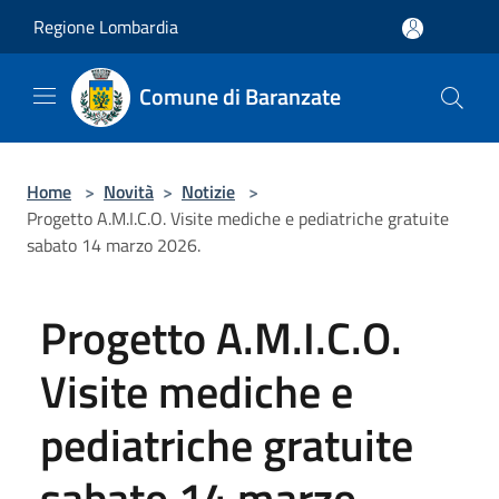
Salta al contenuto principale
Regione Lombardia
Comune di Baranzate
Home
>
Novità
>
Notizie
>
Progetto A.M.I.C.O. Visite mediche e pediatriche gratuite
sabato 14 marzo 2026.
Progetto A.M.I.C.O.
Visite mediche e
pediatriche gratuite
sabato 14 marzo