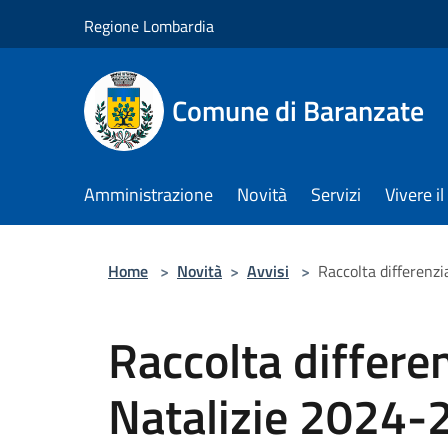
Salta al contenuto principale
Regione Lombardia
Comune di Baranzate
Amministrazione
Novità
Servizi
Vivere 
Home
>
Novità
>
Avvisi
>
Raccolta differenz
Raccolta differen
Natalizie 2024-