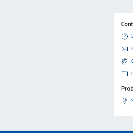
Cont
Prob