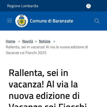
Salta al contenuto principale
Regione Lombardia
Comune di Baranzate
Home
>
Novità
>
Notizie
>
Rallenta, sei in vacanza! Al via la nuova edizione di
Vacanze coi Fiocchi 2025
Rallenta, sei in
vacanza! Al via la
nuova edizione di
Vacanze coi Fiocchi