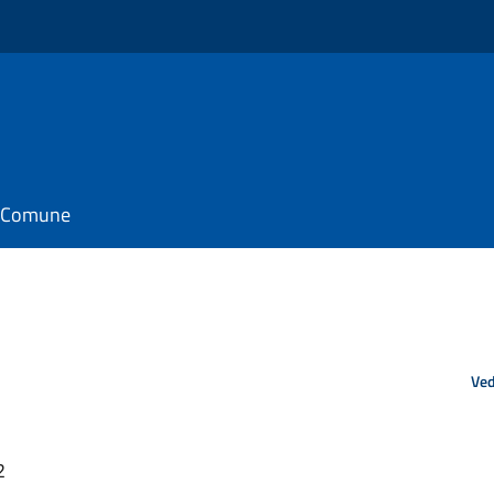
il Comune
Ved
2