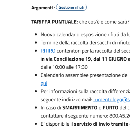
Argomenti
:
Gestione rifiuti
TARIFFA PUNTUALE:
che cos’è e come sarà?
Nuovo calendario esposizione rifiuti da l
Termine della raccolta dei sacchi di rifiut
RITIRO
contenitori per la raccolta del sec
i
n via Conciliazione 19, d
al 11 GIUGNO 
dalle 10:00 alle 17:30
Calendario assemblee presentazione del
qui
Per informazioni sulla raccolta differenzi
seguente indirizzo mail:
rumentologo@ser
In caso di
SMARRIMENTO
o
FURTO
del 
contattare il seguente numero: 800.45.2
E' disponibile il
servizio di invio tramite