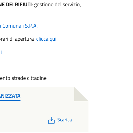
 DEI RIFIUTI
: gestione del servizio,
i Comunali S.P.A.
orari di apertura
clicca qui
i
ento strade cittadine
ANIZZATA
PDF
Scarica