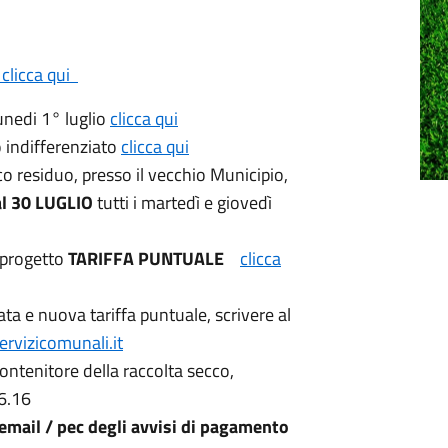
clicca qui
unedi 1° luglio
clicca qui
o indifferenziato
clicca qui
co residuo, presso il vecchio Municipio,
al 30 LUGLIO
tutti i martedì e giovedì
 progetto
TARIFFA PUNTUALE
clicca
ata e nuova tariffa puntuale, scrivere al
vizicomunali.it
contenitore della raccolta secco,
6.16
 email / pec degli avvisi di pagamento