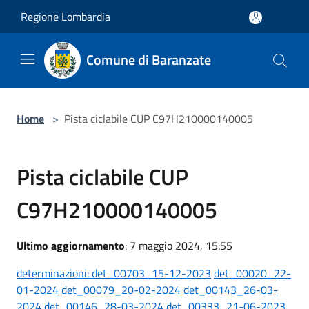
Salta al contenuto principale
Regione Lombardia
Comune di Baranzate
Home
>
Pista ciclabile CUP C97H210000140005
Pista ciclabile CUP
C97H210000140005
Ultimo aggiornamento
: 7 maggio 2024, 15:55
determinazioni: det_00703_15-12-2023
det_00020_22-
01-2024
det_00079_20-02-2024
det_00143_26-03-
2024
det_00146_28-03-2024
det_00333_21-06-2023