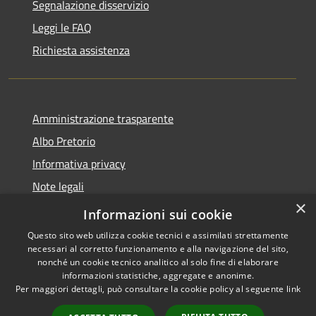
Segnalazione disservizio
Leggi le FAQ
Richiesta assistenza
Amministrazione trasparente
Albo Pretorio
Informativa privacy
Note legali
×
Dichiarazione di accessibilità
Informazioni sui cookie
Questo sito web utilizza cookie tecnici e assimilati strettamente
necessari al corretto funzionamento e alla navigazione del sito,
nonché un cookie tecnico analitico al solo fine di elaborare
informazioni statistiche, aggregate e anonime.
RSS
Copyright © 2026 • Comune di
Per maggiori dettagli, può consultare la cookie policy al seguente
link
Accessibilità
Baranzate • Powered by
Privacy
Municipium
Accesso
•