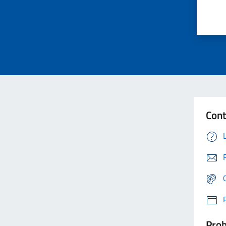
Cont
Prob