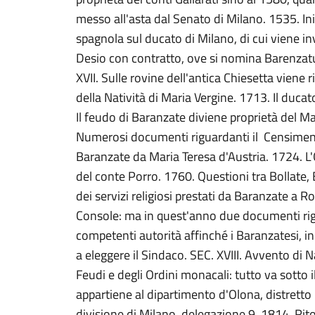
messo all'asta dal Senato di Milano. 1535. In
spagnola sul ducato di Milano, di cui viene inves
Desio con contratto, ove si nomina Barenzatu
XVII. Sulle rovine dell'antica Chiesetta viene r
della Natività di Maria Vergine. 1713. Il ducat
Il feudo di Baranzate diviene proprietà del 
Numerosi documenti riguardanti il Censime
Baranzate da Maria Teresa d'Austria. 1724. L'O
del conte Porro. 1760. Questioni tra Bollate,
dei servizi religiosi prestati da Baranzate a R
Console: ma in quest'anno due documenti rig
competenti autorità affinché i Baranzatesi, in
a eleggere il Sindaco. SEC. XVIII. Avvento di
Feudi e degli Ordini monacali: tutto va sotto i
appartiene al dipartimento d'Olona, distretto 
divisione di Milano, delegazione 9. 1814. Rito