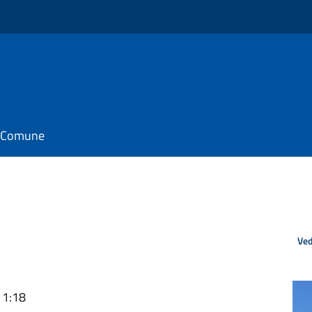
il Comune
Ved
11:18