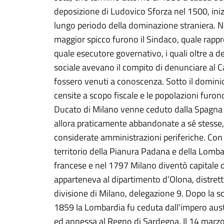
deposizione di Ludovico Sforza nel 1500, inizi
lungo periodo della dominazione straniera. N
maggior spicco furono il Sindaco, quale rapp
quale esecutore governativo, i quali oltre a d
sociale avevano il compito di denunciare al Ca
fossero venuti a conoscenza. Sotto il domin
censite a scopo fiscale e le popolazioni furono 
Ducato di Milano venne ceduto dalla Spagna al
allora praticamente abbandonate a sé stesse,
considerate amministrazioni periferiche. Con
territorio della Pianura Padana e della Lomba
francese e nel 1797 Milano diventò capitale d
apparteneva al dipartimento d’Olona, distretto
divisione di Milano, delegazione 9. Dopo la s
1859 la Lombardia fu ceduta dall'impero austr
ed annessa al Regno di Sardegna. Il 14 marzo