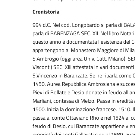
Cronistoria
994 d.C. Nel cod. Longobardo si parla di BAL
parla di BARENZAGA SEC. XII Nel libro Notaril
questo anno è documentata l'esistenza del C
appartengono al Monastero Maggiore di Milan
S.Ambrogio (oggi area Univ. Catt. Milano). SEC
Visconti) SEC. XIII attestata in vari documenti
S.Vincenzo in Baranzate. Se ne riparla come 
1450. Aurea Repubblica Ambrosiana e success
Pievi di Bollate e Desio donate in feudo all'
Marliani, contessa di Melzo. Passa in eredità a
1500. Inizia la dominazione francese. 1510. I
passa al conte Ottaviano Rho e nel 1524 al co
feudo di Desio, cui Baranzate appartiene vie
proprietà dei conti Gallarati sino al 1580, qu