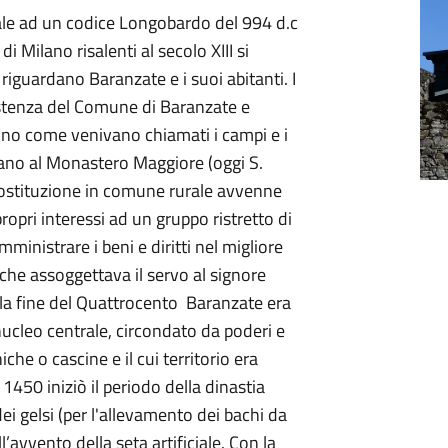
ale ad un codice Longobardo del 994 d.c
i Milano risalenti al secolo XIII si
iguardano Baranzate e i suoi abitanti. I
sistenza del Comune di Baranzate e
rsino come venivano chiamati i campi e i
vano al Monastero Maggiore (oggi S.
costituzione in comune rurale avvenne
propri interessi ad un gruppo ristretto di
inistrare i beni e diritti nel migliore
che assoggettava il servo al signore
 e la fine del Quattrocento Baranzate era
ucleo centrale, circondato da poderi e
che o cascine e il cui territorio era
1450 iniziò il periodo della dinastia
ei gelsi (per l'allevamento dei bachi da
’avvento della seta artificiale. Con la