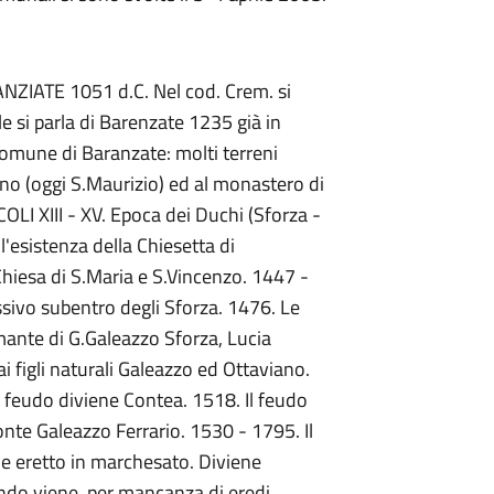
ANZIATE 1051 d.C. Nel cod. Crem. si
e si parla di Barenzate 1235 già in
omune di Baranzate: molti terreni
o (oggi S.Maurizio) ed al monastero di
OLI XIII - XV. Epoca dei Duchi (Sforza -
 l'esistenza della Chiesetta di
Chiesa di S.Maria e S.Vincenzo. 1447 -
ivo subentro degli Sforza. 1476. Le
amante di G.Galeazzo Sforza, Lucia
i figli naturali Galeazzo ed Ottaviano.
l feudo diviene Contea. 1518. Il feudo
nte Galeazzo Ferrario. 1530 - 1795. Il
ne eretto in marchesato. Diviene
ando viene, per mancanza di eredi,