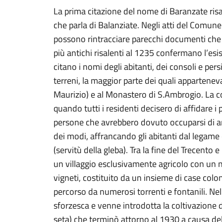
La prima citazione del nome di Baranzate ris
che parla di Balanziate. Negli atti del Comune d
possono rintracciare parecchi documenti che r
più antichi risalenti al 1235 confermano l’e
citano i nomi degli abitanti, dei consoli e pe
terreni, la maggior parte dei quali appartene
Maurizio) e al Monastero di S.Ambrogio. La 
quando tutti i residenti decisero di affidare i 
persone che avrebbero dovuto occuparsi di amm
dei modi, affrancando gli abitanti dal legame 
(servitù della gleba). Tra la fine del Trecento
un villaggio esclusivamente agricolo con un n
vigneti, costituito da un insieme di case coloni
percorso da numerosi torrenti e fontanili. Nel 
sforzesca e venne introdotta la coltivazione d
seta) che terminò attorno al 1930 a causa dell