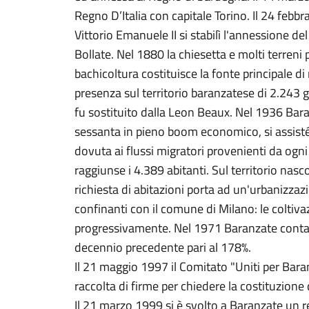
Regno D’Italia con capitale Torino. Il 24 feb
Vittorio Emanuele II si stabilì l'annessione 
Bollate. Nel 1880 la chiesetta e molti terreni
bachicoltura costituisce la fonte principale di
presenza sul territorio baranzatese di 2.243 g
fu sostituito dalla Leon Beaux. Nel 1936 Bara
sessanta in pieno boom economico, si assisté
dovuta ai flussi migratori provenienti da ogni
raggiunse i 4.389 abitanti. Sul territorio nas
richiesta di abitazioni porta ad un'urbanizzaz
confinanti con il comune di Milano: le coltiv
progressivamente. Nel 1971 Baranzate conta
decennio precedente pari al 178%.
Il 21 maggio 1997 il Comitato "Uniti per Bara
raccolta di firme per chiedere la costituzio
Il 21 marzo 1999 si è svolto a Baranzate un 