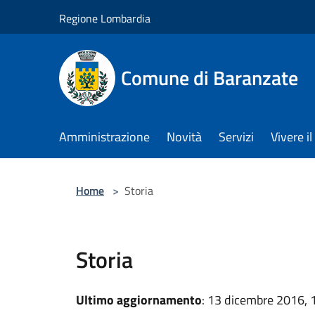
Salta al contenuto principale
Regione Lombardia
Comune di Baranzate
Amministrazione
Novità
Servizi
Vivere 
Home
>
Storia
Storia
Ultimo aggiornamento
: 13 dicembre 2016, 