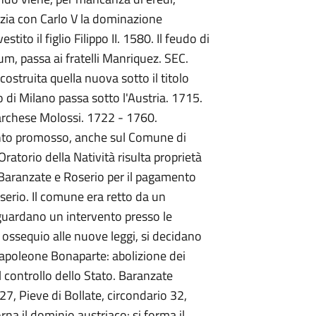
izia con Carlo V la dominazione
tito il figlio Filippo II. 1580. Il feudo di
m, passa ai fratelli Manriquez. SEC.
icostruita quella nuova sotto il titolo
o di Milano passa sotto l'Austria. 1715.
Marchese Molossi. 1722 - 1760.
nto promosso, anche sul Comune di
ratorio della Natività risulta proprietà
 Baranzate e Roserio per il pagamento
oserio. Il comune era retto da un
uardano un intervento presso le
 ossequio alle nuove leggi, si decidano
 Napoleone Bonaparte: abolizione dei
l controllo dello Stato. Baranzate
27, Pieve di Bollate, circondario 32,
rna il dominio austriaco: si forma il