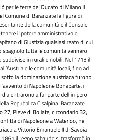
ò per le terre del Ducato di Milano il
el Comune di Baranzate le figure di
resentante della comunità e il Console
etenere il potere amministrativo e
pitano di Giustizia qualsiasi reato di cui
io spagnolo tutte le comunità vennero
suddivise in rurali e nobili. Nel 1713 il
l’Austria e le comunità locali, fino ad
 sotto la dominazione austriaca furono
 l'avvento di Napoleone Bonaparte, il
rdia entrarono a far parte dell’impero
ella Repubblica Cisalpina. Baranzate
 27, Pieve di Bollate, circondario 32,
confitta di Napoleone a Waterloo, nel
iaco a Vittorio Emanuele II di Savoia
 1861 il regno sabaudo si trasformò in