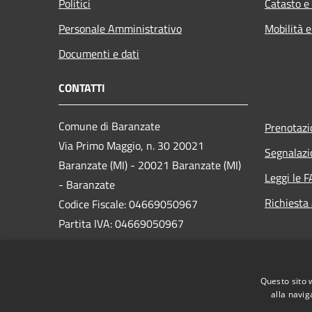
Politici
Catasto e
Personale Amministrativo
Mobilità e
Documenti e dati
CONTATTI
Comune di Baranzate
Prenotaz
Via Primo Maggio, n. 30 20021
Segnalazi
Baranzate (MI) - 20021 Baranzate (MI)
Leggi le 
- Baranzate
Richiesta
Codice Fiscale: 04669050967
Partita IVA: 04669050967
PEC:
protocollo@pec.comune.baranzate.mi.it
Questo sito 
Centralino Unico: 02-91246901
alla navig