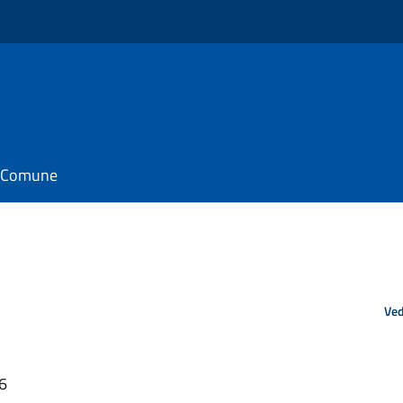
il Comune
Ved
46