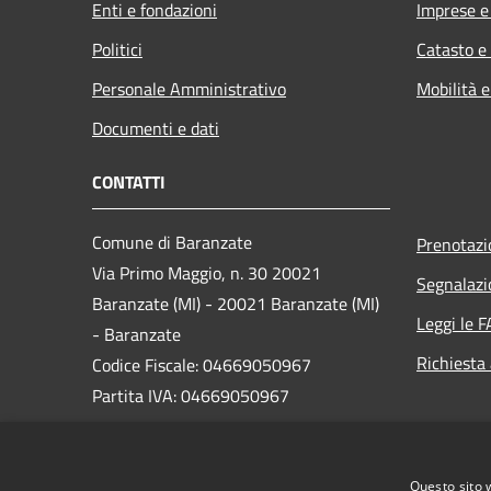
Enti e fondazioni
Imprese 
Politici
Catasto e
Personale Amministrativo
Mobilità e
Documenti e dati
CONTATTI
Comune di Baranzate
Prenotaz
Via Primo Maggio, n. 30 20021
Segnalazi
Baranzate (MI) - 20021 Baranzate (MI)
Leggi le 
- Baranzate
Richiesta
Codice Fiscale: 04669050967
Partita IVA: 04669050967
PEC:
protocollo@pec.comune.baranzate.mi.it
Questo sito 