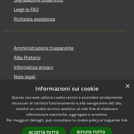
Leggi le FAQ
Richiesta assistenza
Amministrazione trasparente
Albo Pretorio
Informativa privacy
Note legali
×
Dichiarazione di accessibilità
Informazioni sui cookie
Questo sito web utilizza cookie tecnici e assimilati strettamente
necessari al corretto funzionamento e alla navigazione del sito,
nonché un cookie tecnico analitico al solo fine di elaborare
informazioni statistiche, aggregate e anonime.
RSS
Copyright © 2026 • Comune di
Per maggiori dettagli, può consultare la cookie policy al seguente
link
Accessibilità
Baranzate • Powered by
Privacy
Municipium
Accesso
•
RIFIUTA TUTTO
ACCETTA TUTTO