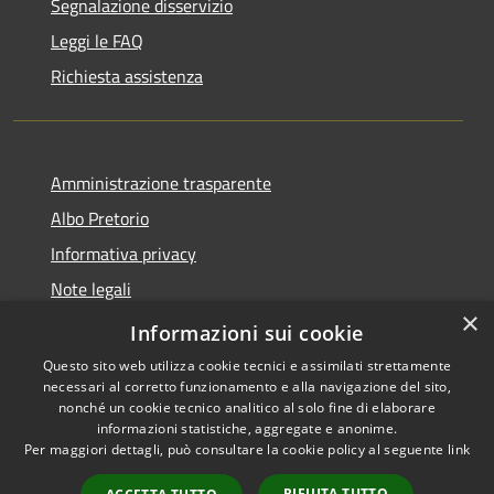
Segnalazione disservizio
Leggi le FAQ
Richiesta assistenza
Amministrazione trasparente
Albo Pretorio
Informativa privacy
Note legali
×
Dichiarazione di accessibilità
Informazioni sui cookie
Questo sito web utilizza cookie tecnici e assimilati strettamente
necessari al corretto funzionamento e alla navigazione del sito,
nonché un cookie tecnico analitico al solo fine di elaborare
informazioni statistiche, aggregate e anonime.
RSS
Copyright © 2026 • Comune di
Per maggiori dettagli, può consultare la cookie policy al seguente
link
Accessibilità
Baranzate • Powered by
Privacy
Municipium
Accesso
•
RIFIUTA TUTTO