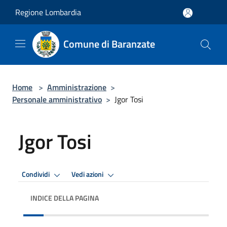
Salta al contenuto principale
Regione Lombardia
Comune di Baranzate
Home
>
Amministrazione
>
Personale amministrativo
>
Jgor Tosi
Jgor Tosi
Condividi
Vedi azioni
INDICE DELLA PAGINA