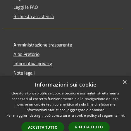
Leggi le FAQ
Richiesta assistenza
Amministrazione trasparente
Albo Pretorio
Informativa privacy
Note legali
×
Dichiarazione di accessibilità
Informazioni sui cookie
Questo sito web utilizza cookie tecnici e assimilati strettamente
necessari al corretto funzionamento e alla navigazione del sito,
nonché un cookie tecnico analitico al solo fine di elaborare
informazioni statistiche, aggregate e anonime.
RSS
Copyright © 2026 • Comune di
Per maggiori dettagli, può consultare la cookie policy al seguente
link
Accessibilità
Baranzate • Powered by
Privacy
Municipium
Accesso
•
RIFIUTA TUTTO
ACCETTA TUTTO