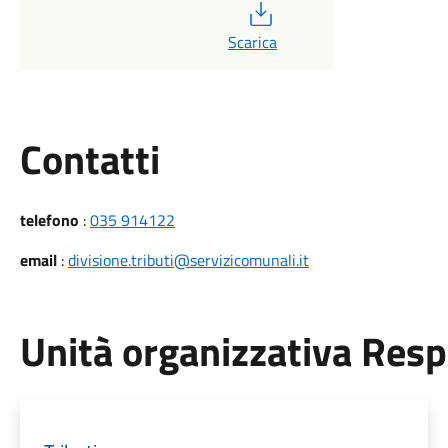
PDF
Scarica
Utili
Contatti
telefono
:
035 914122
email
:
divisione.tributi@servizicomunali.it
Unità organizzativa Res