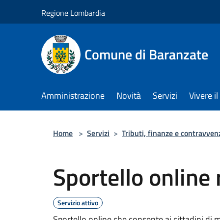
Salta al contenuto principale
Regione Lombardia
Comune di Baranzate
Amministrazione
Novità
Servizi
Vivere 
Home
>
Servizi
>
Tributi, finanze e contravven
Sportello online r
Servizio attivo
Sportello online che consente ai cittadini di 