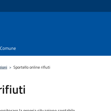
il Comune
zioni
>
Sportello online rifiuti
ifiuti
monitorare la propria situazione contabile