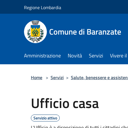
Salta al contenuto principale
Regione Lombardia
Comune di Baranzate
Amministrazione
Novità
Servizi
Vivere 
Home
>
Servizi
>
Salute, benessere e assisten
Ufficio casa
Servizio attivo
L'Ufficio è a disposizione di tutti i cittadini c