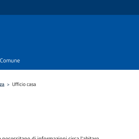
il Comune
za
>
Ufficio casa
he necessitano di informazioni circa l'abitare