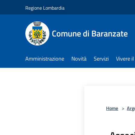
Salta al contenuto principale
Regione Lombardia
Comune di Baranzate
Amministrazione
Novità
Servizi
Vivere 
Home
>
Arg