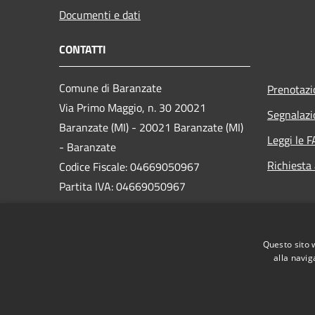
Documenti e dati
CONTATTI
Comune di Baranzate
Prenotaz
Via Primo Maggio, n. 30 20021
Segnalazi
Baranzate (MI) - 20021 Baranzate (MI)
Leggi le 
- Baranzate
Richiesta
Codice Fiscale: 04669050967
Partita IVA: 04669050967
PEC:
protocollo@pec.comune.baranzate.mi.it
Questo sito 
Centralino Unico: 02-91246901
alla navig