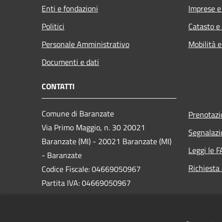
Enti e fondazioni
Imprese 
Politici
Catasto e
Personale Amministrativo
Mobilità e
Documenti e dati
CONTATTI
Comune di Baranzate
Prenotaz
Via Primo Maggio, n. 30 20021
Segnalazi
Baranzate (MI) - 20021 Baranzate (MI)
Leggi le 
- Baranzate
Richiesta
Codice Fiscale: 04669050967
Partita IVA: 04669050967
PEC:
protocollo@pec.comune.baranzate.mi.it