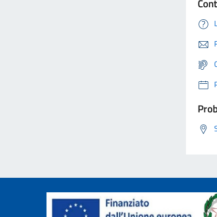
Cont
Prob