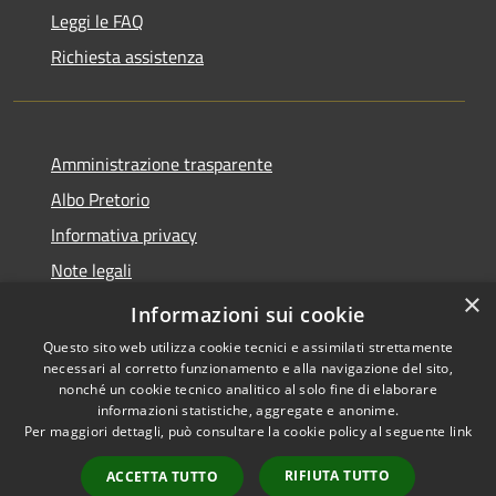
Leggi le FAQ
Richiesta assistenza
Amministrazione trasparente
Albo Pretorio
Informativa privacy
Note legali
×
Dichiarazione di accessibilità
Informazioni sui cookie
Questo sito web utilizza cookie tecnici e assimilati strettamente
necessari al corretto funzionamento e alla navigazione del sito,
nonché un cookie tecnico analitico al solo fine di elaborare
informazioni statistiche, aggregate e anonime.
RSS
Copyright © 2026 • Comune di
Per maggiori dettagli, può consultare la cookie policy al seguente
link
Accessibilità
Baranzate • Powered by
Privacy
Municipium
Accesso
•
RIFIUTA TUTTO
ACCETTA TUTTO