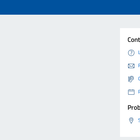
Cont
Prob