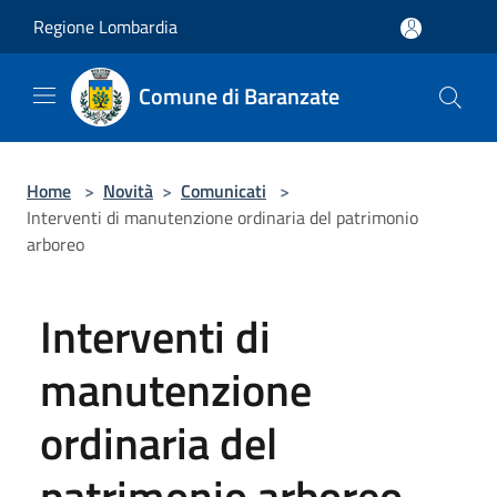
Salta al contenuto principale
Regione Lombardia
Comune di Baranzate
Home
>
Novità
>
Comunicati
>
Interventi di manutenzione ordinaria del patrimonio
arboreo
Interventi di
manutenzione
ordinaria del
patrimonio arboreo