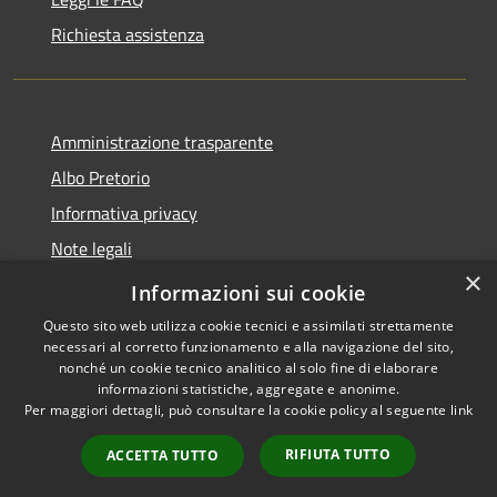
Richiesta assistenza
Amministrazione trasparente
Albo Pretorio
Informativa privacy
Note legali
×
Dichiarazione di accessibilità
Informazioni sui cookie
Questo sito web utilizza cookie tecnici e assimilati strettamente
necessari al corretto funzionamento e alla navigazione del sito,
nonché un cookie tecnico analitico al solo fine di elaborare
informazioni statistiche, aggregate e anonime.
RSS
Copyright © 2026 • Comune di
Per maggiori dettagli, può consultare la cookie policy al seguente
link
Accessibilità
Baranzate • Powered by
Privacy
Municipium
Accesso
•
RIFIUTA TUTTO
ACCETTA TUTTO
Cookie
redazione