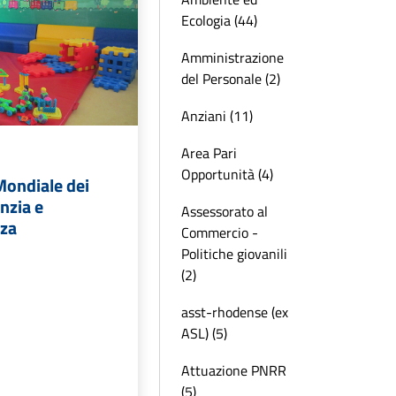
Ecologia (44)
Amministrazione
del Personale (2)
Anziani (11)
Area Pari
Opportunità (4)
Mondiale dei
anzia e
Assessorato al
nza
Commercio -
Politiche giovanili
(2)
asst-rhodense (ex
ASL) (5)
Attuazione PNRR
(5)