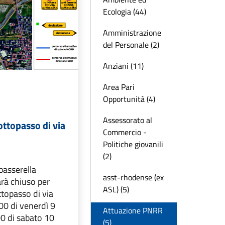
Ecologia (44)
Amministrazione
del Personale (2)
Anziani (11)
Area Pari
Opportunità (4)
Assessorato al
ottopasso di via
Commercio -
Politiche giovanili
(2)
 passerella
asst-rhodense (ex
rà chiuso per
ASL) (5)
ttopasso di via
00 di venerdì 9
Attuazione PNRR
00 di sabato 10
(5)