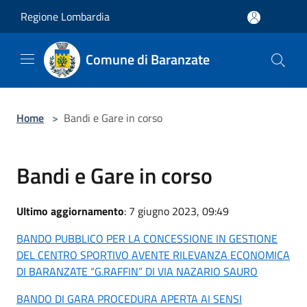
Salta al contenuto principale
Regione Lombardia
Comune di Baranzate
Home
>
Bandi e Gare in corso
Bandi e Gare in corso
Ultimo aggiornamento
: 7 giugno 2023, 09:49
BANDO PUBBLICO PER LA CONCESSIONE IN GESTIONE
DEL CENTRO SPORTIVO AVENTE RILEVANZA ECONOMICA
DI BARANZATE “G.RAFFIN” DI VIA NAZARIO SAURO
BANDO DI GARA PROCEDURA APERTA AI SENSI