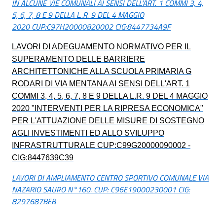
IN ALCUNE VIE COMUNALI AI SENSI DELL'ART. 1 COMMI 3, 4,
5, 6, 7, 8 E 9 DELLA L..R. 9 DEL 4 MAGGIO
2020 CUP:C97H20000820002 CIG:8447734A9F
LAVORI DI ADEGUAMENTO NORMATIVO PER IL
SUPERAMENTO DELLE BARRIERE
ARCHITETTONICHE ALLA SCUOLA PRIMARIA G
RODARI DI VIA MENTANA AI SENSI DELL'ART. 1
COMMI 3, 4, 5, 6, 7, 8 E 9 DELLA L.R. 9 DEL 4 MAGGIO
2020 "INTERVENTI PER LA RIPRESA ECONOMICA"
PER L'ATTUAZIONE DELLE MISURE DI SOSTEGNO
AGLI INVESTIMENTI ED ALLO SVILUPPO
INFRASTRUTTURALE
CUP:C99G20000090002 -
CIG:8447639C39
LAVORI DI AMPLIAMENTO CENTRO SPORTIVO COMUNALE VIA
NAZARIO SAURO N°160. CUP: C96E19000230001 CIG:
8297687BEB