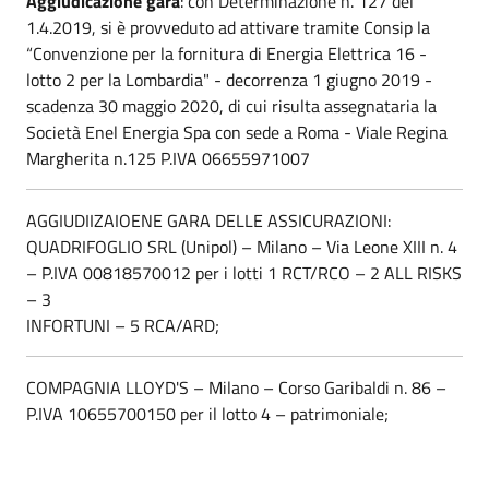
Aggiudicazione gara
: con Determinazione n. 127 del
1.4.2019, si è provveduto ad attivare tramite Consip la
“Convenzione per la fornitura di Energia Elettrica 16 -
lotto 2 per la Lombardia" - decorrenza 1 giugno 2019 -
scadenza 30 maggio 2020, di cui risulta assegnataria la
Società Enel Energia Spa con sede a Roma - Viale Regina
Margherita n.125 P.IVA 06655971007
AGGIUDIIZAIOENE GARA DELLE ASSICURAZIONI:
QUADRIFOGLIO SRL (Unipol) – Milano – Via Leone XIII n. 4
– P.IVA 00818570012 per i lotti 1 RCT/RCO – 2 ALL RISKS
– 3
INFORTUNI – 5 RCA/ARD;
COMPAGNIA LLOYD'S – Milano – Corso Garibaldi n. 86 –
P.IVA 10655700150 per il lotto 4 – patrimoniale;